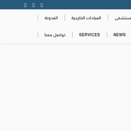
YouTube
Instagram
Facebook
page
page
page
مستشفى
العيادات الخارجية
المدونة
opens
opens
opens
in
in
in
NEWS
SERVICES
تواصل معنا
new
new
new
window
window
window