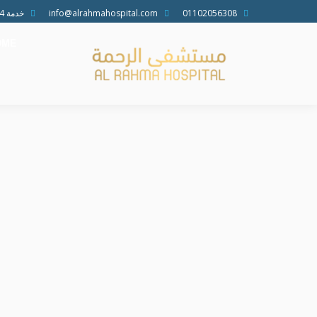
01102056308
info@alrahmahospital.com
خدمة 24 ساعة جميع الأيام
OME